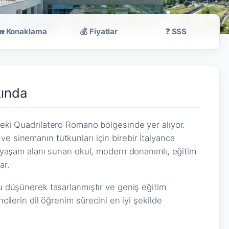
🏡 Konaklama
💰 Fiyatlar
❓ SSS
kında
ndeki Quadrilatero Romano bölgesinde yer alıyor.
e sinemanın tutkunları için birebir İtalyanca
ir yaşam alanı sunan okul, modern donanımlı, eğitim
ar.
nu düşünerek tasarlanmıştır ve geniş eğitim
ncilerin dil öğrenim sürecini en iyi şekilde