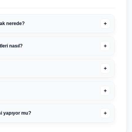
+
rak nerede?
+
leri nasıl?
+
+
+
si yapıyor mu?