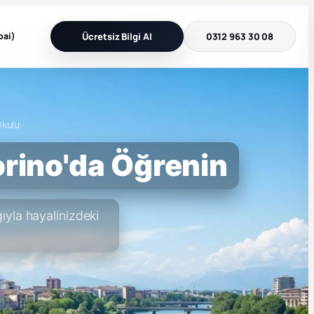
bai)
Ücretsiz Bilgi Al
0312 963 30 08
Okulu
Torino'da Öğrenin
ğıyla hayalinizdeki