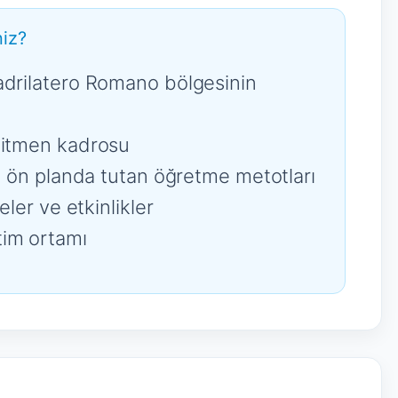
iz?
adrilatero Romano bölgesinin
ğitmen kadrosu
nı ön planda tutan öğretme metotları
eler ve etkinlikler
tim ortamı