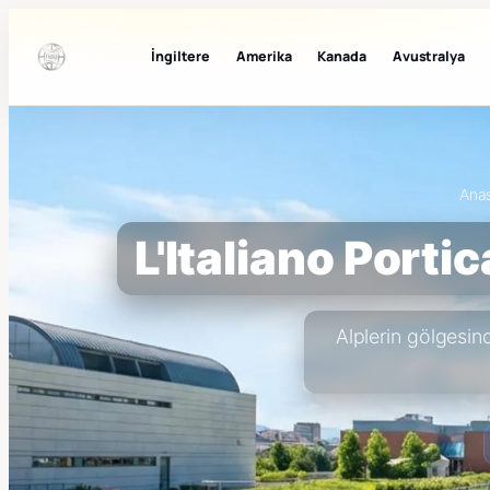
İngiltere
Amerika
Kanada
Avustralya
Ana
L'Italiano Porti
Alplerin gölgesind