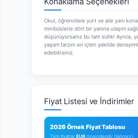
Konaklama Seçenekleri
Okul, öğrencilere yurt ve aile yanı kona
minibüslerle dört bir yanına ulaşım sağl
düşünüyorsanız bu tam sizlik! Ayrıca, yer
yaşam tarzını en içten şekilde deneyiml
edebilirsiniz.
Fiyat Listesi ve İndirimler
2026 Örnek Fiyat Tablosu
Tüm fiyatlar
EUR
cinsindendir (tahmini).