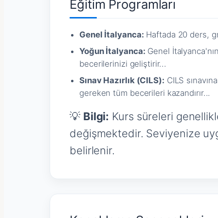
Eğitim Programları
Genel İtalyanca:
Haftada 20 ders, gr
Yoğun İtalyanca:
Genel İtalyanca'nın
becerilerinizi geliştirir...
Sınav Hazırlık (CILS):
CILS sınavına 
gereken tüm becerileri kazandırır...
💡
Bilgi:
Kurs süreleri genellikl
değişmektedir. Seviyenize uygu
belirlenir.