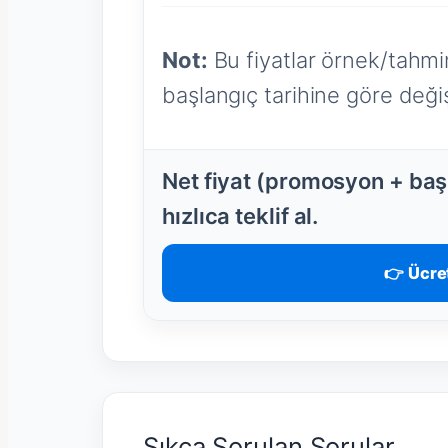
Not:
Bu fiyatlar örnek/tahmin
başlangıç tarihine göre değişi
Net fiyat (promosyon + başl
hızlıca teklif al.
👉 Ücret
Sıkça Sorulan Sorular