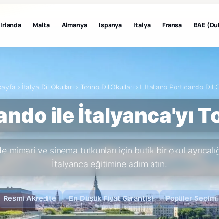
İrlanda
Malta
Almanya
İspanya
İtalya
Fransa
BAE (Du
sayfa
›
İtalya Dil Okulları
›
Torino Dil Okulları
›
L'Italiano Porticando Dil 
cando ile İtalyanca'yı 
e mimari ve sinema tutkunları için butik bir okul ayrıcalı
İtalyanca eğitimine adım atın.
Resmi Akredite
En Düşük Fiyat Garantisi
Popüler Seçim