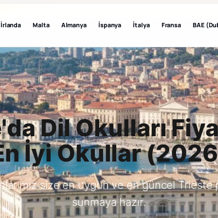
İrlanda
Malta
Almanya
İspanya
İtalya
Fransa
BAE (Du
'da Dil Okulları Fiya
En İyi Okullar (2026
nlarımız size en uygun ve en güncel Trieste 
sunmaya hazır.