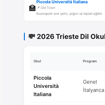
Piccola Università Italiana
🏫
📍 Old Town
Kozmopolit sınır şehri, yoğun ve kişisel eğitim
💸 2026 Trieste Dil Okul
Okul
Program
Piccola
Genel
Università
İtalyanca
Italiana