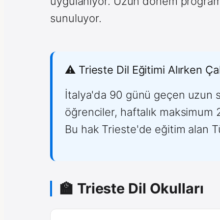
uygulanıyor. Uzun dönem program
sunuluyor.
⚠️ Trieste Dil Eğitimi Alırken Ça
İtalya'da 90 günü geçen uzun sü
öğrenciler, haftalık maksimum 20
Bu hak Trieste'de eğitim alan 
🏫 Trieste Dil Okulları