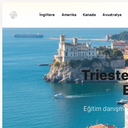
İngiltere
Amerika
Kanada
Avustralya
Trieste
Eğitim danışma