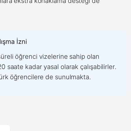
lara ekstra konaklama desteği de
lışma İzni
reli öğrenci vizelerine sahip olan
 saate kadar yasal olarak çalışabilirler.
Türk öğrencilere de sunulmakta.