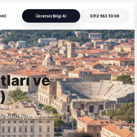
bai)
Ücretsiz Bilgi Al
0312 963 30 08
tları ve
)
promosyonlarını