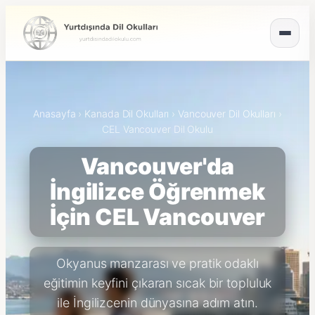
Anasayfa
›
Kanada Dil Okulları
›
Vancouver Dil Okulları
›
CEL Vancouver Dil Okulu
Vancouver'da
İngilizce Öğrenmek
İçin CEL Vancouver
Okyanus manzarası ve pratik odaklı
eğitimin keyfini çıkaran sıcak bir topluluk
ile İngilizcenin dünyasına adım atın.