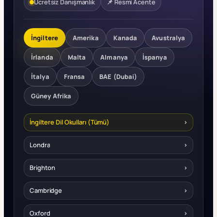
Ücretsiz Danışmanlık
📌 Resmi Acente
İngiltere
Amerika
Kanada
Avustralya
İrlanda
Malta
Almanya
İspanya
İtalya
Fransa
BAE (Dubai)
Güney Afrika
İngiltere Dil Okulları (Tümü)
›
Londra
›
Brighton
›
Cambridge
›
Oxford
›