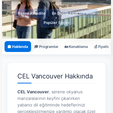
Resmi Akredite
En Düşük Fiyat Garantisi
Popüler Seçim
🏫 Hakkında
🎓 Programlar
🏡 Konaklama
💰 Fiyatlar
CEL Vancouver Hakkında
CEL Vancouver
, serene okyanus
manzaralarının keyfini çıkarırken
yabancı dil eğitiminde hedeflerinizi
gerçekleştirmenize yardımcı olacak özel