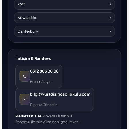
York
›
Newcastle
›
Canterbury
›
İletişim & Randevu
0312 963 30 08
📞
Hemen Arayın
bilgi@yurtdisindadilokulu.com
✉️
E-posta Gönderin
Merkez Ofisler:
Ankara / İstanbul
Randevu ile yüz yüze görüşme imkanı