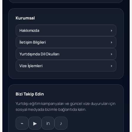
Kurumsal
Hakkımızda
›
İletişim Bilgileri
›
Yurtdışında Dil Okulları
›
Vize İşlemleri
›
Bizi Takip Edin
Yurtdışı eğitim kampanyaları ve güncel vize duyuruları için
sosyal medyada bizimle bağlantıda kalın.
⌁
▶
in
♪