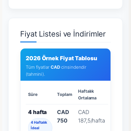
Fiyat Listesi ve İndirimler
2026 Örnek Fiyat Tablosu
Tüm fiyatlar
CAD
cinsindendir
(tahmini).
Haftalık
Süre
Toplam
Ortalama
4 hafta
CAD
CAD
750
187,5/hafta
4 Haftalık
İdeal