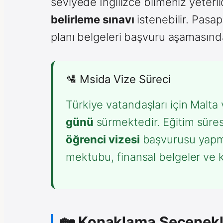
seviyede İngilizce bilmeniz yeterl
belirleme sınavı
istenebilir. Pasa
planı belgeleri başvuru aşamasında
🛂 Msida Vize Süreci
Türkiye vatandaşları için Malta
günü
sürmektedir. Eğitim süres
öğrenci vizesi
başvurusu yapma
mektubu, finansal belgeler ve 
🏡 Konaklama Seçenekl