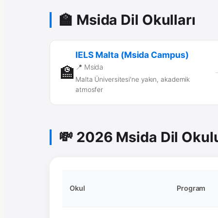
🏫 Msida Dil Okulları
IELS Malta (Msida Campus)
📍 Msida
🏫
Malta Üniversitesi'ne yakın, akademik
atmosfer
💸 2026 Msida Dil Okulu
Okul
Program