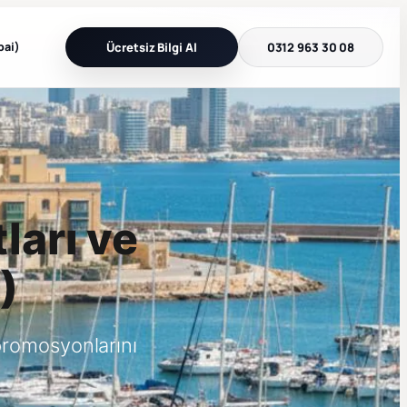
bai)
Ücretsiz Bilgi Al
0312 963 30 08
ları ve
)
promosyonlarını