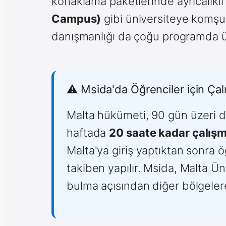
konaklama paketlerinde ayrıcalıklı 
Campus)
gibi üniversiteye komşu
danışmanlığı da çoğu programda ü
⚠️ Msida'da Öğrenciler için Çal
Malta hükümeti, 90 gün üzeri dil
haftada
20 saate kadar çalışm
Malta'ya giriş yaptıktan sonra
takiben yapılır. Msida, Malta Üniv
bulma açısından diğer bölgelere