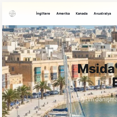
İngiltere
Amerika
Kanada
Avustralya
Msida'
Eğitim danışma