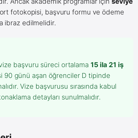
idir. Ancak akademik programlar için
seviye
port fotokopisi, başvuru formu ve ödeme
 ibraz edilmelidir.
 vize başvuru süreci ortalama
15 ila 21 iş
i 90 günü aşan öğrenciler D tipinde
lıdır. Vize başvurusu sırasında kabul
konaklama detayları sunulmalıdır.
eri