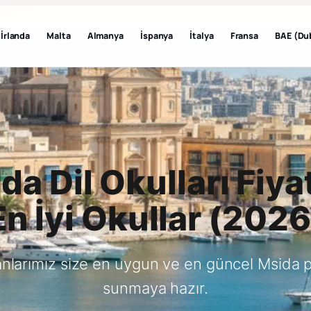
İrlanda
Malta
Almanya
İspanya
İtalya
Fransa
BAE (Du
da Dil Okulları Fiyat
En İyi Okullar (2026
nlarımız size en uygun ve en güncel Msida 
sunmaya hazır.