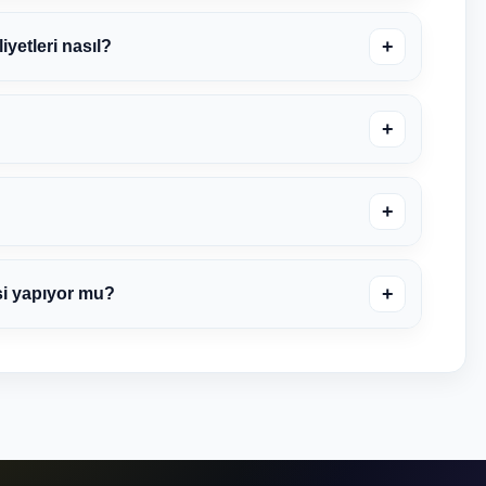
+
yetleri nasıl?
+
+
+
si yapıyor mu?