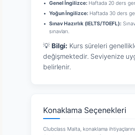
Genel İngilizce:
Haftada 20 ders gen
Yoğun İngilizce:
Haftada 30 ders gen
Sınav Hazırlık (IELTS/TOEFL):
Sınav
sınavları.
💡
Bilgi:
Kurs süreleri genellikl
değişmektedir. Seviyenize uygu
belirlenir.
Konaklama Seçenekleri
Clubclass Malta, konaklama ihtiyaçların