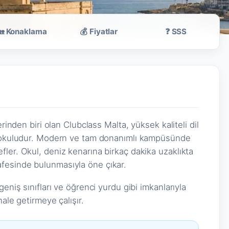
🏡 Konaklama
💰 Fiyatlar
❓ SSS
a
erinden biri olan Clubclass Malta, yüksek kaliteli dil
il okuludur. Modern ve tam donanımlı kampüsünde
ler. Okul, deniz kenarına birkaç dakika uzaklıkta
fesinde bulunmasıyla öne çıkar.
eniş sınıfları ve öğrenci yurdu gibi imkanlarıyla
hale getirmeye çalışır.