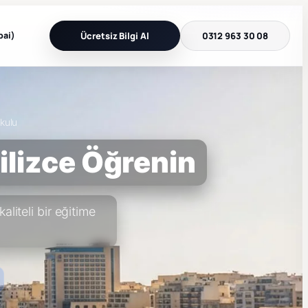
bai)
Ücretsiz Bilgi Al
0312 963 30 08
kulu
gilizce Öğrenin
liteli bir eğitime