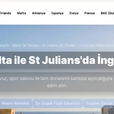
İrlanda
Malta
Almanya
İspanya
İtalya
Fransa
BAE (Du
sayfa
›
Malta Dil Okulları
›
St Julians Dil Okulları
›
Clubclass Malta Dil O
a ile St Julians'da İn
vuz, spor salonu ile tam donanımlı kampüs ayrıcalığıyla ka
adım atın.
Resmi Akredite
En Düşük Fiyat Garantisi
Popüler Seçim