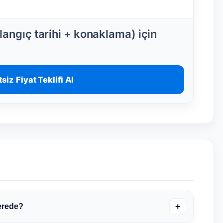
angıç tarihi + konaklama) için
siz Fiyat Teklifi Al
+
erede?