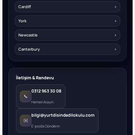
Cardiff
›
York
›
Newcastle
›
Canterbury
›
İletişim & Randevu
0312 963 30 08
📞
Hemen Arayın
bilgi@yurtdisindadilokulu.com
✉️
E-posta Gönderin