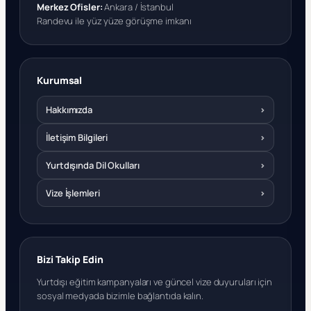
Merkez Ofisler:
Ankara / İstanbul
Randevu ile yüz yüze görüşme imkanı
Kurumsal
Hakkımızda
›
İletişim Bilgileri
›
Yurtdışında Dil Okulları
›
Vize İşlemleri
›
Bizi Takip Edin
Yurtdışı eğitim kampanyaları ve güncel vize duyuruları için
sosyal medyada bizimle bağlantıda kalın.