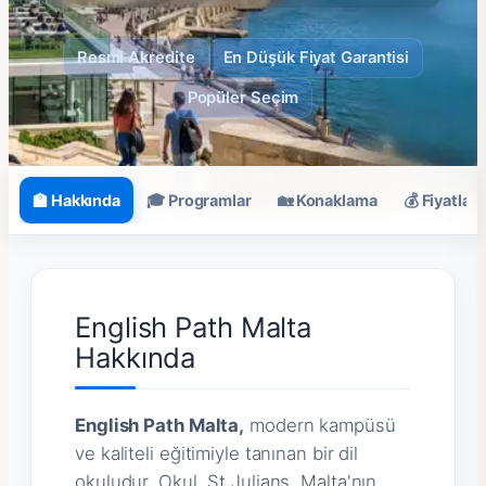
Resmi Akredite
En Düşük Fiyat Garantisi
Popüler Seçim
🏫 Hakkında
🎓 Programlar
🏡 Konaklama
💰 Fiyatlar
English Path Malta
Hakkında
English Path Malta,
modern kampüsü
ve kaliteli eğitimiyle tanınan bir dil
okuludur. Okul, St Julians, Malta'nın