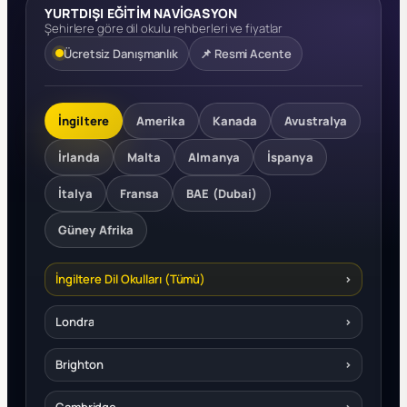
YURTDIŞI EĞİTİM NAVİGASYON
Şehirlere göre dil okulu rehberleri ve fiyatlar
Ücretsiz Danışmanlık
📌 Resmi Acente
İngiltere
Amerika
Kanada
Avustralya
İrlanda
Malta
Almanya
İspanya
İtalya
Fransa
BAE (Dubai)
Güney Afrika
İngiltere Dil Okulları (Tümü)
›
Londra
›
Brighton
›
Cambridge
›