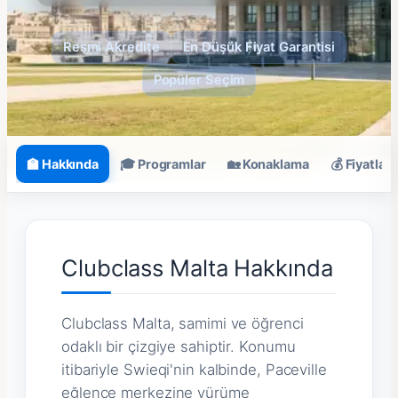
Resmi Akredite
En Düşük Fiyat Garantisi
Popüler Seçim
🏫 Hakkında
🎓 Programlar
🏡 Konaklama
💰 Fiyatlar
Clubclass Malta Hakkında
Clubclass Malta, samimi ve öğrenci
odaklı bir çizgiye sahiptir. Konumu
itibariyle Swieqi'nin kalbinde, Paceville
eğlence merkezine yürüme