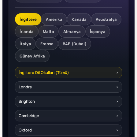
İngiltere
Amerika
Kanada
Avustralya
İrlanda
Malta
Almanya
İspanya
İtalya
Fransa
BAE (Dubai)
Güney Afrika
İngiltere Dil Okulları (Tümü)
›
Londra
›
Brighton
›
Cambridge
›
Oxford
›