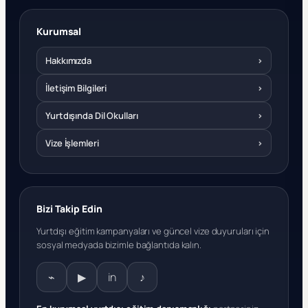
Kurumsal
Hakkımızda
›
İletişim Bilgileri
›
Yurtdışında Dil Okulları
›
Vize İşlemleri
›
Bizi Takip Edin
Yurtdışı eğitim kampanyaları ve güncel vize duyuruları için
sosyal medyada bizimle bağlantıda kalın.
⌁
▶
in
♪