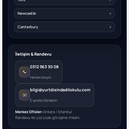
Newcastle
›
Canterbury
›
İletişim & Randevu
0312 963 30 08
📞
Hemen Arayın
bilgi@yurtdisindadilokulu.com
✉️
E-posta Gönderin
Merkez Ofisler:
Ankara / İstanbul
Randevu ile yüz yüze görüşme imkanı