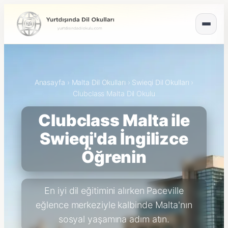
Anasayfa
›
Malta Dil Okulları
›
Swieqi Dil Okulları
›
Clubclass Malta Dil Okulu
Clubclass Malta ile
Swieqi'da İngilizce
Öğrenin
En iyi dil eğitimini alırken Paceville
eğlence merkeziyle kalbinde Malta'nın
sosyal yaşamına adım atın.