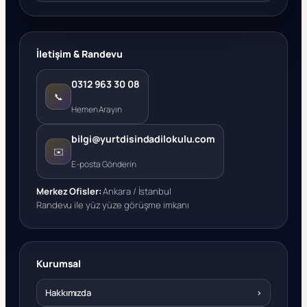
İletişim & Randevu
0312 963 30 08
📞
Hemen Arayın
bilgi@yurtdisindadilokulu.com
✉️
E-posta Gönderin
Merkez Ofisler:
Ankara / İstanbul
Randevu ile yüz yüze görüşme imkanı
Kurumsal
Hakkımızda
›