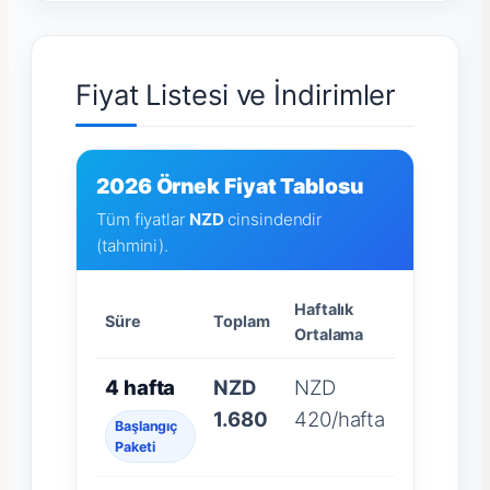
Fiyat Listesi ve İndirimler
2026 Örnek Fiyat Tablosu
Tüm fiyatlar
NZD
cinsindendir
(tahmini).
Haftalık
Süre
Toplam
Ortalama
4 hafta
NZD
NZD
1.680
420/hafta
Başlangıç
Paketi