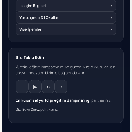
İletişim Bilgileri
›
Yurtdışında Dil Okulları
›
Vize İşlemleri
›
Bizi Takip Edin
Yurtdışı eğitim kampanyaları ve güncel vize duyuruları için
sosyal medyada bizimle bağlantıda kalın.
⌁
▶
in
♪
En kurumsal yurtdışı eğitim danışmanlığı
partneriniz.
Gizlilik
ve
Çerez
politikamız.