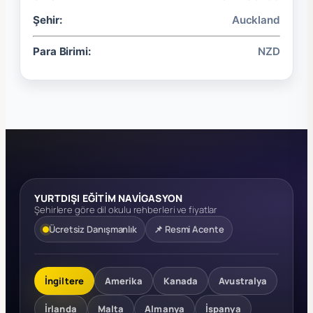
Şehir:
Auckland
Para Birimi:
NZD
YURTDIŞI EĞİTİM NAVİGASYON
Şehirlere göre dil okulu rehberleri ve fiyatlar
Ücretsiz Danışmanlık
📌 Resmi Acente
İngiltere
Amerika
Kanada
Avustralya
İrlanda
Malta
Almanya
İspanya