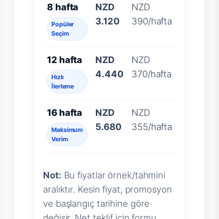
8 hafta
NZD
NZD
3.120
390/hafta
Popüler
Seçim
12 hafta
NZD
NZD
4.440
370/hafta
Hızlı
İlerleme
16 hafta
NZD
NZD
5.680
355/hafta
Maksimum
Verim
Not:
Bu fiyatlar örnek/tahmini
aralıktır. Kesin fiyat, promosyon
ve başlangıç tarihine göre
değişir. Net teklif için formu