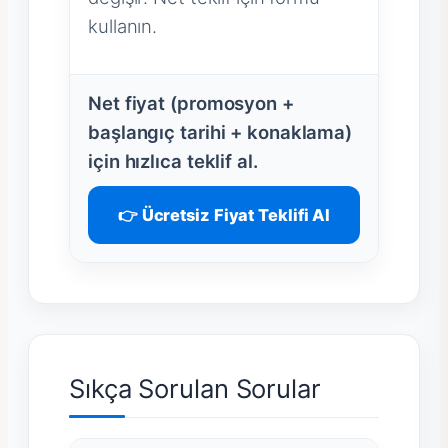
kullanın.
Net fiyat (promosyon +
başlangıç tarihi + konaklama)
için hızlıca teklif al.
👉 Ücretsiz Fiyat Teklifi Al
Sıkça Sorulan Sorular