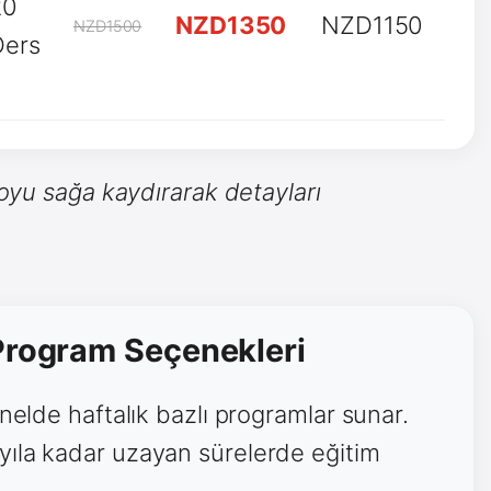
20
NZD1350
NZD1150
NZD1500
Ders
oyu sağa kaydırarak detayları
 Program Seçenekleri
enelde haftalık bazlı programlar sunar.
yıla kadar uzayan sürelerde eğitim