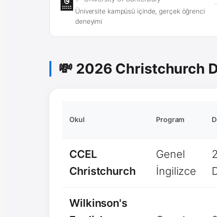
🏫
Üniversite kampüsü içinde, gerçek öğrenci
deneyimi
💸 2026 Christchurch Di
Okul
Program
D
CCEL
Genel
Christchurch
İngilizce
Wilkinson's