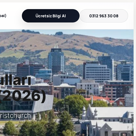
bai)
Ücretsiz Bilgi Al
0312 963 30 08
lları
 (2026)
ristchurch