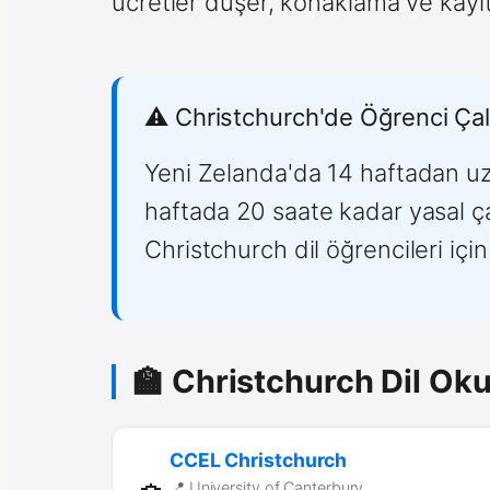
ücretler düşer, konaklama ve kayıt
⚠️ Christchurch'de Öğrenci Çal
Yeni Zelanda'da 14 haftadan uzu
haftada 20 saate kadar yasal ça
Christchurch dil öğrencileri için
🏫 Christchurch Dil Okul
CCEL Christchurch
📍 University of Canterbury