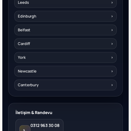
Leeds
›
Edinburgh
›
Belfast
›
Cardiff
›
York
›
Newcastle
›
Canterbury
›
İletişim & Randevu
0312 963 30 08
📞