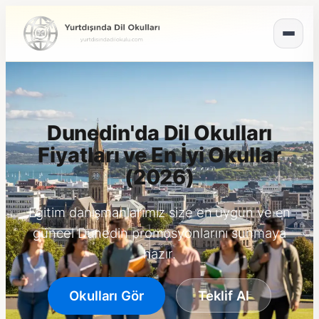
Dunedin'da Dil Okulları
Fiyatları ve En İyi Okullar
(2026)
Eğitim danışmanlarımız size en uygun ve en
güncel Dunedin promosyonlarını sunmaya
hazır.
Okulları Gör
Teklif Al