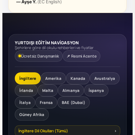
— Ayşe Y.
(EC English)
YURTDIŞI EĞİTİM NAVİGASYON
Şehirlere göre dil okulu rehberleri ve fiyatlar
Ücretsiz Danışmanlık
📌 Resmi Acente
İngiltere
Amerika
Kanada
Avustralya
İrlanda
Malta
Almanya
İspanya
İtalya
Fransa
BAE (Dubai)
Güney Afrika
İngiltere Dil Okulları (Tümü)
›