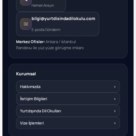
Hemen Arayın
bilgi@yurtdisindadilokulu.com
✉️
E-posta Gönderin
Merkez Ofisler:
Ankara / İstanbul
Randevu ile yüz yüze görüşme imkanı
Kurumsal
Hakkımızda
›
İletişim Bilgileri
›
Yurtdışında Dil Okulları
›
Vize İşlemleri
›