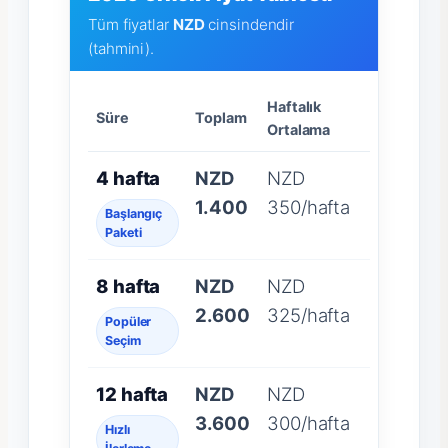
Tüm fiyatlar
NZD
cinsindendir
(tahmini).
Haftalık
Süre
Toplam
Ortalama
4 hafta
NZD
NZD
1.400
350/hafta
Başlangıç
Paketi
8 hafta
NZD
NZD
2.600
325/hafta
Popüler
Seçim
12 hafta
NZD
NZD
3.600
300/hafta
Hızlı