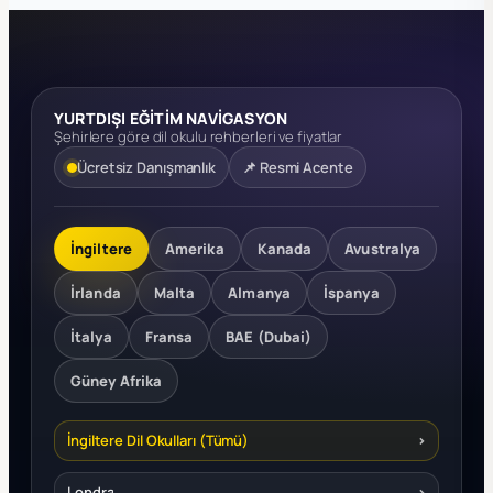
YURTDIŞI EĞİTİM NAVİGASYON
Şehirlere göre dil okulu rehberleri ve fiyatlar
Ücretsiz Danışmanlık
📌 Resmi Acente
İngiltere
Amerika
Kanada
Avustralya
İrlanda
Malta
Almanya
İspanya
İtalya
Fransa
BAE (Dubai)
Güney Afrika
İngiltere Dil Okulları (Tümü)
›
Londra
›