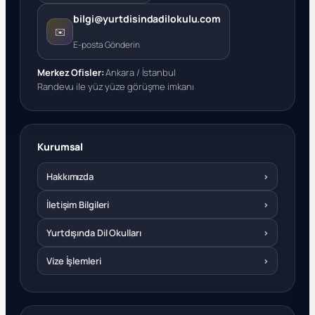
bilgi@yurtdisindadilokulu.com
✉️
E-posta Gönderin
Merkez Ofisler:
Ankara / İstanbul
Randevu ile yüz yüze görüşme imkanı
Kurumsal
Hakkımızda
›
İletişim Bilgileri
›
Yurtdışında Dil Okulları
›
Vize İşlemleri
›