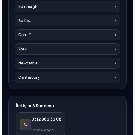
Edinburgh
›
Belfast
›
Cardiff
›
York
›
Newcastle
›
Canterbury
›
İletişim & Randevu
0312 963 30 08
📞
Hemen Arayın