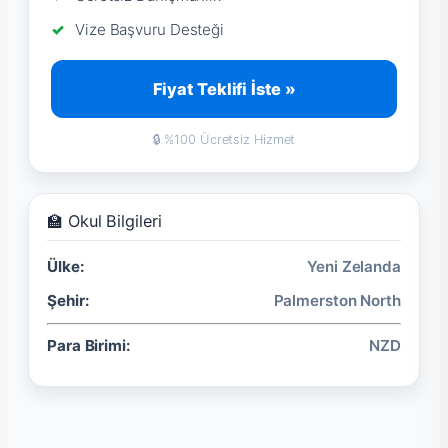
Vize Başvuru Desteği
Fiyat Teklifi İste »
🔒 %100 Ücretsiz Hizmet
🏫 Okul Bilgileri
Ülke:
Yeni Zelanda
Şehir:
Palmerston North
Para Birimi:
NZD