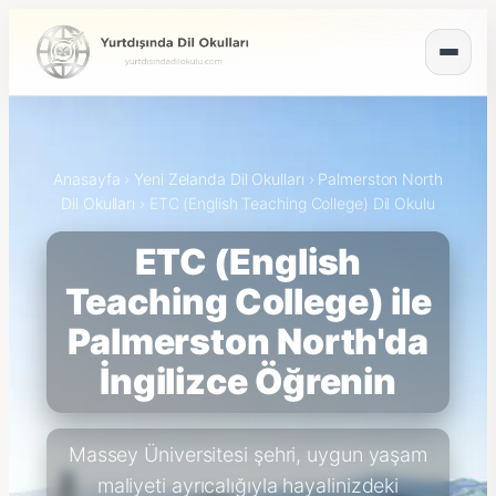
Anasayfa
›
Yeni Zelanda Dil Okulları
›
Palmerston North
Dil Okulları
›
ETC (English Teaching College) Dil Okulu
ETC (English
Teaching College) ile
Palmerston North'da
İngilizce Öğrenin
Massey Üniversitesi şehri, uygun yaşam
maliyeti ayrıcalığıyla hayalinizdeki