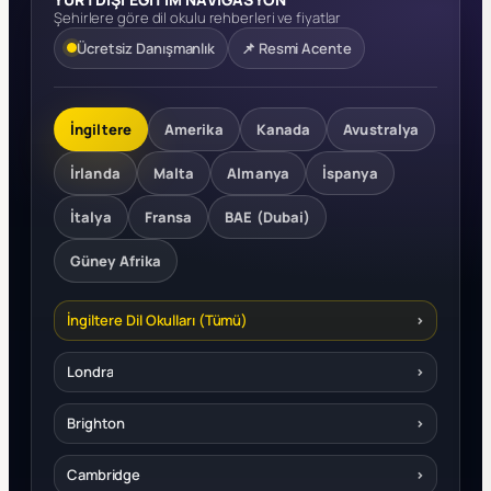
Şehirlere göre dil okulu rehberleri ve fiyatlar
Ücretsiz Danışmanlık
📌 Resmi Acente
İngiltere
Amerika
Kanada
Avustralya
İrlanda
Malta
Almanya
İspanya
İtalya
Fransa
BAE (Dubai)
Güney Afrika
İngiltere Dil Okulları (Tümü)
›
Londra
›
Brighton
›
Cambridge
›