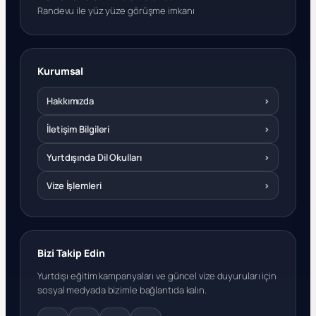
Randevu ile yüz yüze görüşme imkanı
Kurumsal
Hakkımızda
›
İletişim Bilgileri
›
Yurtdışında Dil Okulları
›
Vize İşlemleri
›
Bizi Takip Edin
Yurtdışı eğitim kampanyaları ve güncel vize duyuruları için
sosyal medyada bizimle bağlantıda kalın.