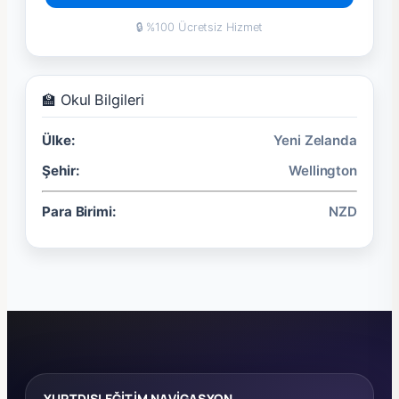
🔒 %100 Ücretsiz Hizmet
🏫 Okul Bilgileri
Ülke:
Yeni Zelanda
Şehir:
Wellington
Para Birimi:
NZD
YURTDIŞI EĞİTİM NAVİGASYON