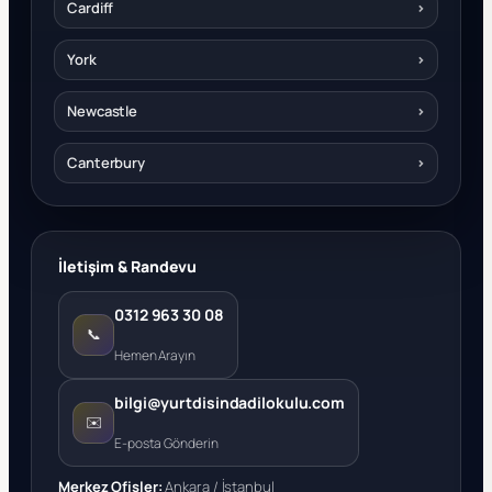
Cardiff
›
York
›
Newcastle
›
Canterbury
›
İletişim & Randevu
0312 963 30 08
📞
Hemen Arayın
bilgi@yurtdisindadilokulu.com
✉️
E-posta Gönderin
Merkez Ofisler:
Ankara / İstanbul