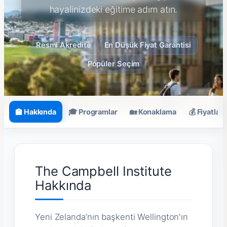
hayalinizdeki eğitime adım atın.
Resmi Akredite
En Düşük Fiyat Garantisi
Popüler Seçim
🏫 Hakkında
🎓 Programlar
🏡 Konaklama
💰 Fiyatlar
The Campbell Institute
Hakkında
Yeni Zelanda’nın başkenti Wellington'ın